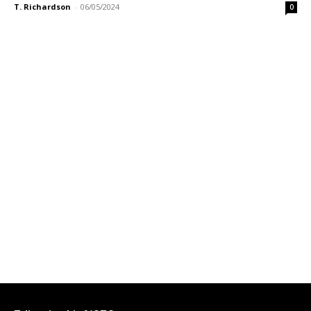
T. Richardson
-
06/05/2024
0