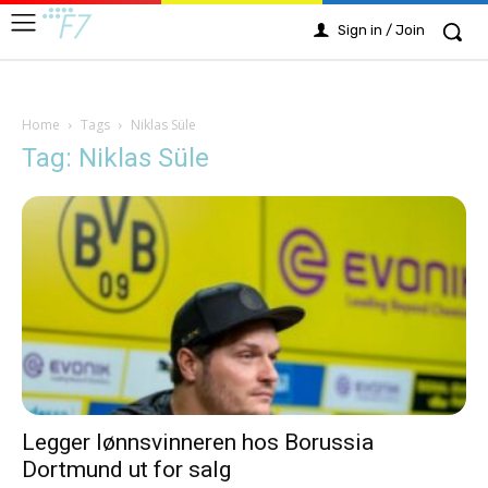
Sign in / Join
Home
Tags
Niklas Süle
Tag: Niklas Süle
Legger lønnsvinneren hos Borussia
Dortmund ut for salg