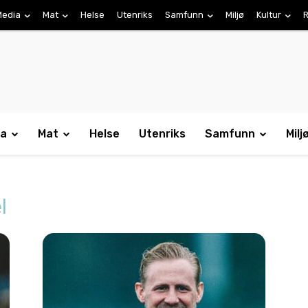
Media
Mat
Helse
Utenriks
Samfunn
Miljø
Kultur
R
ia
Mat
Helse
Utenriks
Samfunn
Milj
l