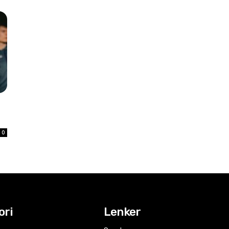
0
ori
Lenker