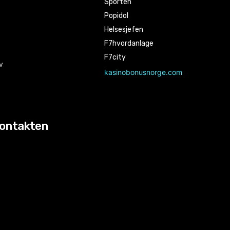
Sporten
Popidol
Helsesjefen
F7hvordanlage
F7city
v
kasinobonusnorge.com
kontakten