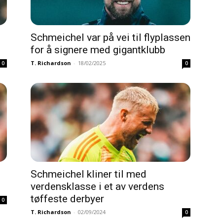
Schmeichel var på vei til flyplassen
for å signere med gigantklubb
T. Richardson
-
18/02/2025
0
0
Schmeichel kliner til med
verdensklasse i et av verdens
tøffeste derbyer
0
T. Richardson
-
02/09/2024
0