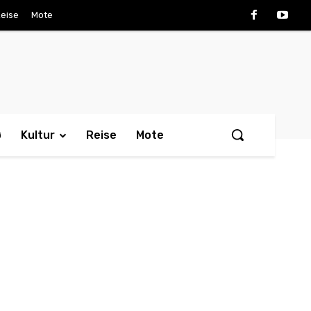
eise
Mote
ø
Kultur
Reise
Mote