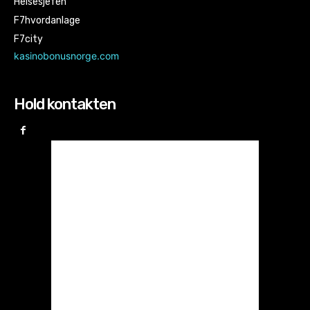
Helsesjefen
F7hvordanlage
F7city
kasinobonusnorge.com
Hold kontakten