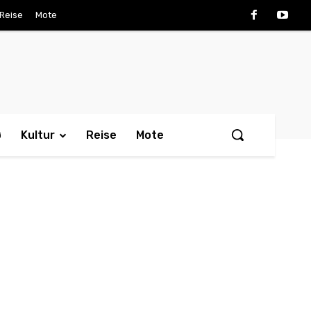
Reise
Mote
ø
Kultur
Reise
Mote