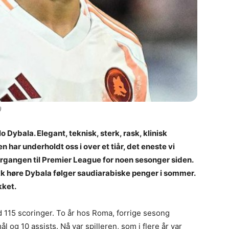
)
lo Dybala. Elegant, teknisk, sterk, rask, klinisk
har underholdt oss i over et tiår, det eneste vi
rgangen til Premier League for noen sesonger siden.
ikk høre Dybala følger saudiarabiske penger i sommer.
kket.
d 115 scoringer. To år hos Roma, forrige sesong
l og 10 assists. Nå var spilleren, som i flere år var