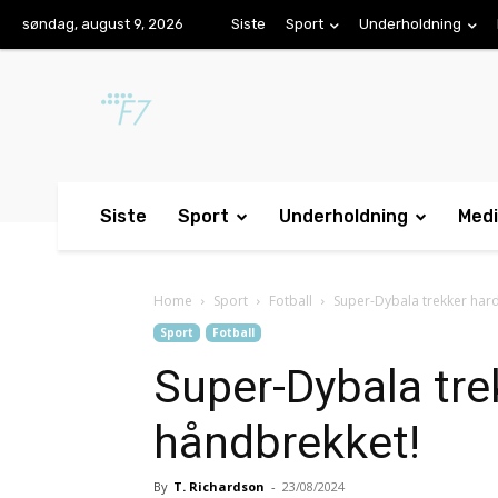
søndag, august 9, 2026
Siste
Sport
Underholdning
Siste
Sport
Underholdning
Med
Home
Sport
Fotball
Super-Dybala trekker hard
Sport
Fotball
Super-Dybala trek
håndbrekket!
By
T. Richardson
-
23/08/2024