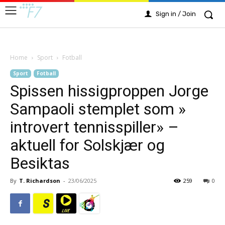
Sign in / Join
Home
Sport
Fotball
Sport
Fotball
Spissen hissigproppen Jorge
Sampaoli stemplet som »
introvert tennisspiller» –
aktuell for Solskjær og
Besiktas
By
T. Richardson
-
23/06/2025
259
0