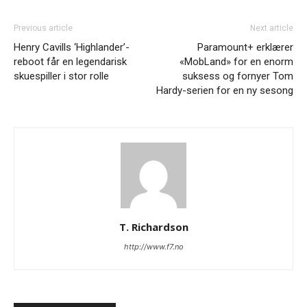
Previous article
Next article
Henry Cavills ‘Highlander’-
Paramount+ erklærer
reboot får en legendarisk
«MobLand» for en enorm
skuespiller i stor rolle
suksess og fornyer Tom
Hardy-serien for en ny sesong
T. Richardson
http://www.f7.no