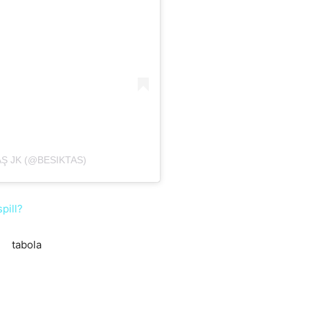
AŞ JK (@BESIKTAS)
pill?
tabola