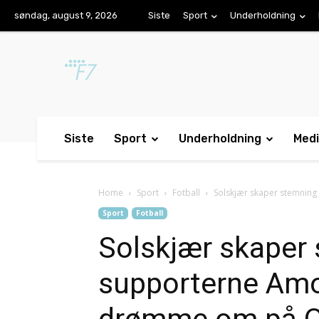
søndag, august 9, 2026
Siste
Sport
Underholdning
Siste
Sport
Underholdning
Med
Home
Sport
Fotball
Solskjær skaper stemnin
Sport
Fotball
Solskjær skaper
supporterne Amo