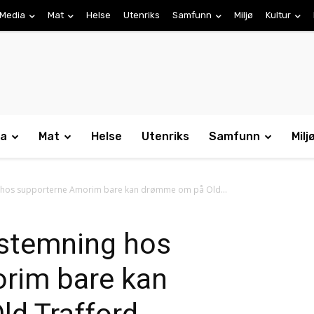
Media
Mat
Helse
Utenriks
Samfunn
Miljø
Kultur
ia
Mat
Helse
Utenriks
Samfunn
Milj
g hos supporterne Amorim bare kan drømme om på Old...
 stemning hos
rim bare kan