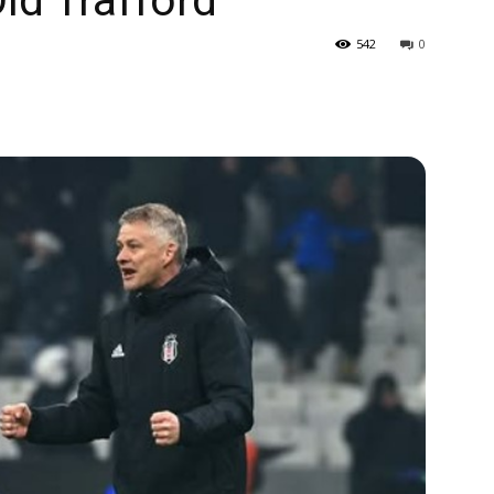
d Trafford
542
0