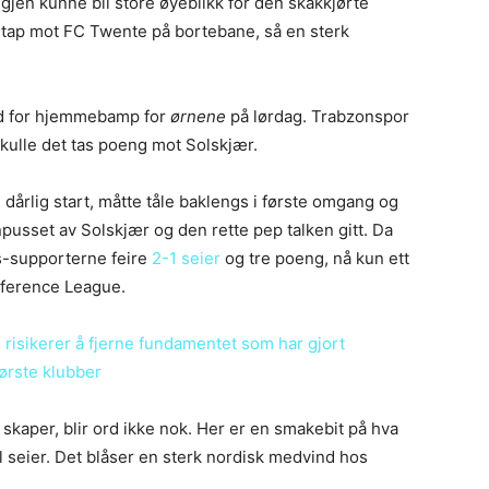
gjen kunne bli store øyeblikk for den skakkjørte
n, tap mot FC Twente på bortebane, så en sterk
tid for hjemmebamp for
ørnene
på lørdag. Trabzonspor
skulle det tas poeng mot Solskjær.
dårlig start, måtte tåle baklengs i første omgang og
inpusset av Solskjær og den rette pep talken gitt. Da
s-supporterne feire
2-1 seier
og tre poeng, nå kun ett
onference League.
risikerer å fjerne fundamentet som har gjort
tørste klubber
skaper, blir ord ikke nok. Her er en smakebit på hva
 seier. Det blåser en sterk nordisk medvind hos