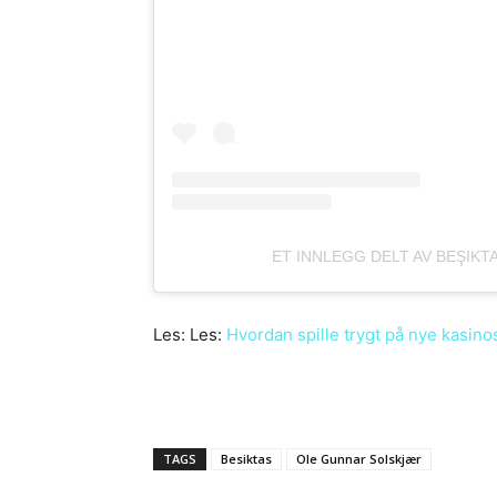
ET INNLEGG DELT AV BEŞIKT
Les: Les:
Hvordan spille trygt på nye kasinos
TAGS
Besiktas
Ole Gunnar Solskjær