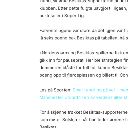
klubb, skjønte Besiktas-supporterne at det i
klubben. Etter dette fulgte uavgjort i ligae
borteseier i Süper Lig.
Forventningene var store da det igjen var 
lå seks poeng bak Besiktas på tabellen, nå 
«Nordens ørn» og Besiktas-spillerne fikk en 
gikk inn for pauseprat. Her ble strategien f
dommeren blåste for full tid, kunne Besikta
poeng opp til fjerdeplassen og billett til C
Les på Sporten:
Smart endring på vei – men 
Manchester United til en av verdens aller s
For å skjønne trøkket Besiktas-supporterne 
som møter Solskjær når han leder ørnene til
Besiktas.