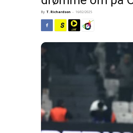
drømme om på Ol
By
T. Richardson
-
16/02/2025