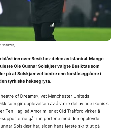
: Besiktas)
har blåst inn over Besiktas-delen av Istanbul. Mange
i huleste Ole Gunnar Solskjær valgte Besiktas som
ler på at Solskjær vet bedre enn forståsegpåere i
 den tyrkiske heksegryta.
Theatre of Dreams», vet Manchester Uniteds
økk som gir opplevelsen av å være del av noe ikonisk.
er Ten Hag, så Amorim, er at Old Trafford virker å
d-supporterne går inn portene med den opplevde
unnar Solskjær har, siden hans første skritt ut på