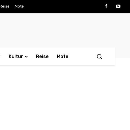
Reise
Mote
ø
Kultur
Reise
Mote