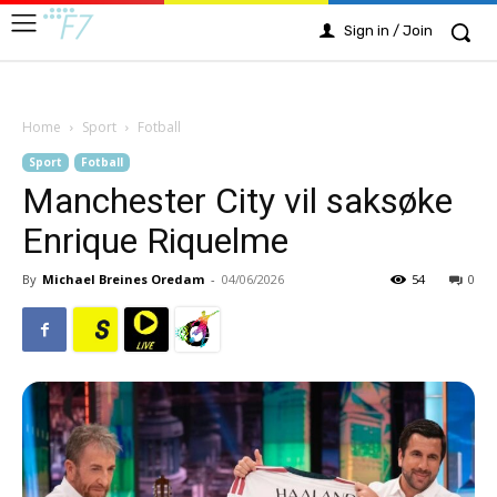
Sign in / Join
Home
Sport
Fotball
Sport
Fotball
Manchester City vil saksøke
Enrique Riquelme
By
Michael Breines Oredam
-
04/06/2026
54
0