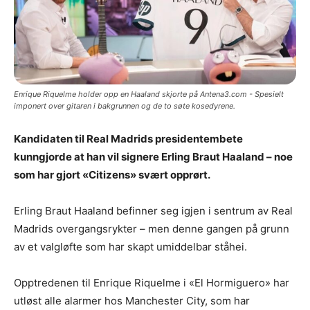
Enrique Riquelme holder opp en Haaland skjorte på Antena3.com - Spesielt
imponert over gitaren i bakgrunnen og de to søte kosedyrene.
Kandidaten til Real Madrids presidentembete
kunngjorde at han vil signere Erling Braut Haaland – noe
som har gjort «Citizens» svært opprørt.
Erling Braut Haaland befinner seg igjen i sentrum av Real
Madrids overgangsrykter – men denne gangen på grunn
av et valgløfte som har skapt umiddelbar ståhei.
Opptredenen til Enrique Riquelme i «El Hormiguero» har
utløst alle alarmer hos Manchester City, som har