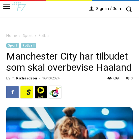
Sign in / Join
Home
Sport
Fotball
Sport
Fotball
Manchester City har tilbudet
som skal overbevise Haaland
By
T. Richardson
-
16/10/2024
609
0