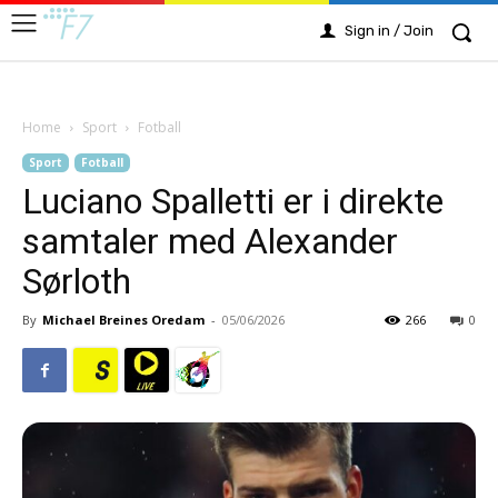
Sign in / Join
Home
Sport
Fotball
Sport
Fotball
Luciano Spalletti er i direkte
samtaler med Alexander
Sørloth
By
Michael Breines Oredam
-
05/06/2026
266
0