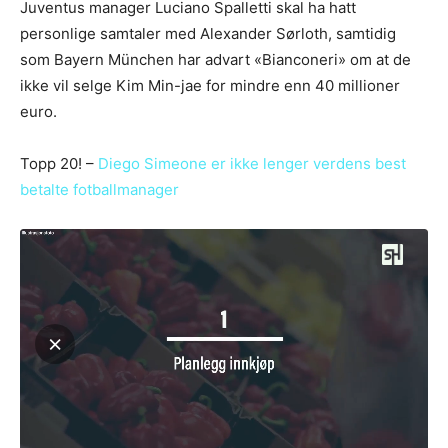
Juventus manager Luciano Spalletti skal ha hatt
personlige samtaler med Alexander Sørloth, samtidig
som Bayern München har advart «Bianconeri» om at de
ikke vil selge Kim Min-jae for mindre enn 40 millioner
euro.
Topp 20! –
Diego Simeone er ikke lenger verdens best
betalte fotballmanager