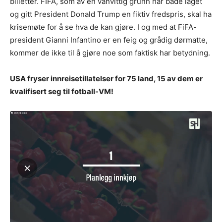
billetter. FIFA, som av en vanvittig grunn har både laget
og gitt President Donald Trump en fiktiv fredspris, skal ha
krisemøte for å se hva de kan gjøre. I og med at FiFA-
president Gianni Infantino er en feig og grådig dørmatte,
kommer de ikke til å gjøre noe som faktisk har betydning.
USA fryser innreisetillatelser for 75 land, 15 av dem er
kvalifisert seg til fotball-VM!