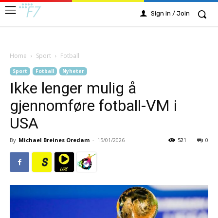
Sign in / Join
Home
Sport
Fotball
Sport
Fotball
Nyheter
Ikke lenger mulig å
gjennomføre fotball-VM i
USA
By
Michael Breines Oredam
-
15/01/2026
521
0