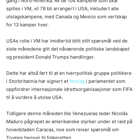
gang i Nord-Amerika. Av de 104 kampene som skal
spilles i VM, vil 78 bli arrangert i USA, inkludert alle
utslagskampene, med Canada og Mexico som vertskap
for 13 kamper hver.
USAs rolle i VM har imidlertid blitt stilt spørsmål ved de
siste månedene gitt det nåværende politiske landskapet
og president Donald Trumps handlinger.
Dette har altså ført til at en tverrpolitisk gruppe politikere
i Storbritannia har signert et
forslag
i parlamentet som
oppfordrer internasjonale idrettsorganisasjoner som FIFA
til å vurdere å utvise USA.
Tidligere denne måneden ble Venezuelas leder Nicolás
Maduro pågrepet av amerikanske styrker under et raid på
hovedstaden Caracas, noe som reiser spørsmål om
Trumps hensyn til folkeretten.