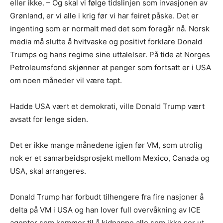
eller ikke. – Og skal vi følge tidslinjen som invasjonen av
Grønland, er vi alle i krig før vi har feiret påske. Det er
ingenting som er normalt med det som foregår nå. Norsk
media må slutte å hvitvaske og positivt forklare Donald
Trumps og hans regime sine uttalelser. På tide at Norges
Petroleumsfond skjønner at penger som fortsatt er i USA
om noen måneder vil være tapt.
Hadde USA vært et demokrati, ville Donald Trump vært
avsatt for lenge siden.
Det er ikke mange månedene igjen før VM, som utrolig
nok er et samarbeidsprosjekt mellom Mexico, Canada og
USA, skal arrangeres.
Donald Trump har forbudt tilhengere fra fire nasjoner å
delta på VM i USA og han lover full overvåkning av ICE
agenter som kommer til å kidnappe alle som ikke ser ut