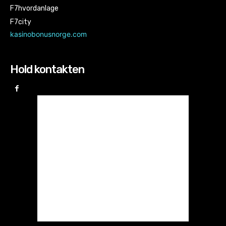
F7hvordanlage
F7city
kasinobonusnorge.com
Hold kontakten