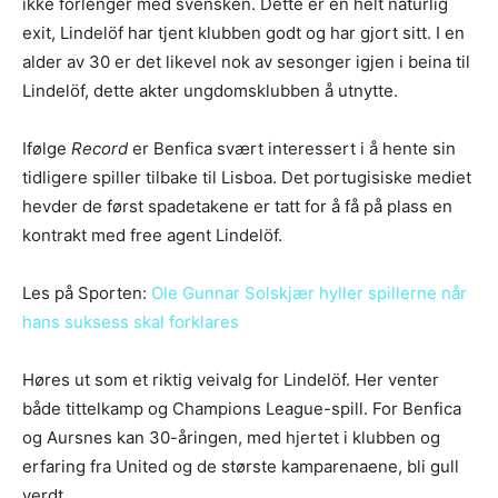
ikke forlenger med svensken. Dette er en helt naturlig
exit, Lindelöf har tjent klubben godt og har gjort sitt. I en
alder av 30 er det likevel nok av sesonger igjen i beina til
Lindelöf, dette akter ungdomsklubben å utnytte.
Ifølge
Record
er Benfica svært interessert i å hente sin
tidligere spiller tilbake til Lisboa. Det portugisiske mediet
hevder de først spadetakene er tatt for å få på plass en
kontrakt med free agent Lindelöf.
Les på Sporten:
Ole Gunnar Solskjær hyller spillerne når
hans suksess skal forklares
Høres ut som et riktig veivalg for Lindelöf. Her venter
både tittelkamp og Champions League-spill. For Benfica
og Aursnes kan 30-åringen, med hjertet i klubben og
erfaring fra United og de største kamparenaene, bli gull
verdt.