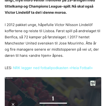
langt, mye moro venter fremover på 29-åringen med
tittelkamp og Champions League-spill. Nå skal også
Victor Lindelöf ta del i denne moroa.
I 2012 pakket unge, håpefulle Victor Nilsson Lindelöf
koffertene og reiste til Lisboa. Først spill på andrelaget til
Benfica, så 72 kamper på førstelaget. I 2017 hentet
Manchester United svensken til Jose Mourinho. Åtte år
og fire managere senere er midtstopperen på vei ut, der
døren til hans «andre hjem» åpnes.
LES:
NRK legger ned fotballpodkasten «Heia Fotball»