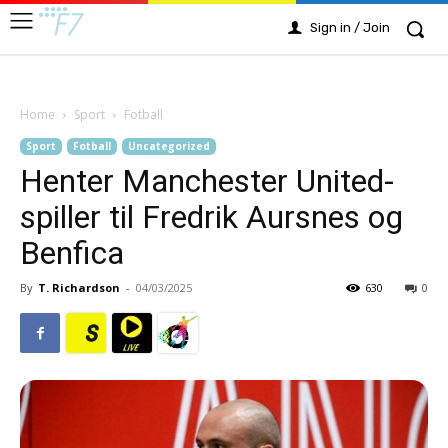
Sign in / Join
Home
Sport
Fotball
Sport
Fotball
Uncategorized
Henter Manchester United-
spiller til Fredrik Aursnes og
Benfica
By
T. Richardson
-
04/03/2025
630
0