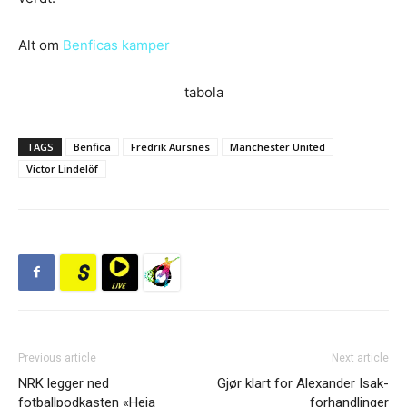
Alt om
Benficas kamper
tabola
TAGS
Benfica
Fredrik Aursnes
Manchester United
Victor Lindelöf
Previous article
Next article
NRK legger ned
Gjør klart for Alexander Isak-
fotballpodkasten «Heia
forhandlinger