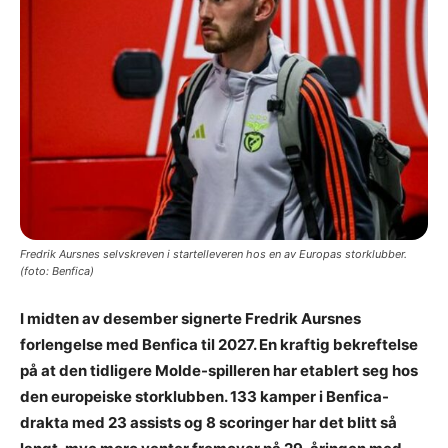
Fredrik Aursnes selvskreven i startelleveren hos en av Europas storklubber.
(foto: Benfica)
I midten av desember signerte Fredrik Aursnes
forlengelse med Benfica til 2027. En kraftig bekreftelse
på at den tidligere Molde-spilleren har etablert seg hos
den europeiske storklubben. 133 kamper i Benfica-
drakta med 23 assists og 8 scoringer har det blitt så