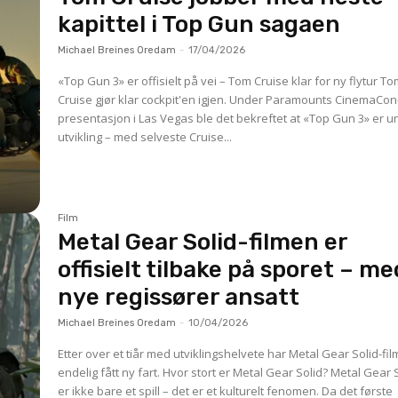
kapittel i Top Gun sagaen
Michael Breines Oredam
-
17/04/2026
«Top Gun 3» er offisielt på vei – Tom Cruise klar for ny flytur Tom
Cruise gjør klar cockpit'en igjen. Under Paramounts CinemaCon
presentasjon i Las Vegas ble det bekreftet at «Top Gun 3» er u
utvikling – med selveste Cruise...
Film
Metal Gear Solid-filmen er
offisielt tilbake på sporet – me
nye regissører ansatt
Michael Breines Oredam
-
10/04/2026
Etter over et tiår med utviklingshelvete har Metal Gear Solid-fi
endelig fått ny fart. Hvor stort er Metal Gear Solid? Metal Gear Solid
er ikke bare et spill – det er et kulturelt fenomen. Da det første