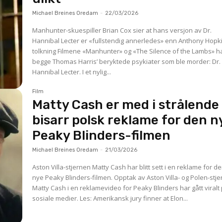
Michael Breines Oredam
-
22/03/2026
Manhunter-skuespiller Brian Cox sier at hans versjon av Dr.
Hannibal Lecter er «fullstendig annerledes» enn Anthony Hopki
tolkning Filmene «Manhunter» og «The Silence of the Lambs» har
begge Thomas Harris’ beryktede psykiater som ble morder: Dr.
Hannibal Lecter. I et nylig...
Film
Matty Cash er med i strålende
bisarr polsk reklame for den n
Peaky Blinders-filmen
Michael Breines Oredam
-
21/03/2026
Aston Villa-stjernen Matty Cash har blitt sett i en reklame for d
nye Peaky Blinders-filmen. Opptak av Aston Villa- og Polen-stjernen
Matty Cash i en reklamevideo for Peaky Blinders har gått viralt
sosiale medier. Les: Amerikansk jury finner at Elon...