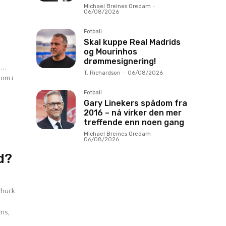
Michael Breines Oredam
-
06/08/2026
Fotball
Skal kuppe Real Madrids
og Mourinhos
drømmesignering!
e …
T. Richardson
-
06/08/2026
som i
Fotball
Gary Linekers spådom fra
2016 – nå virker den mer
treffende enn noen gang
Michael Breines Oredam
-
06/08/2026
d?
 Chuck