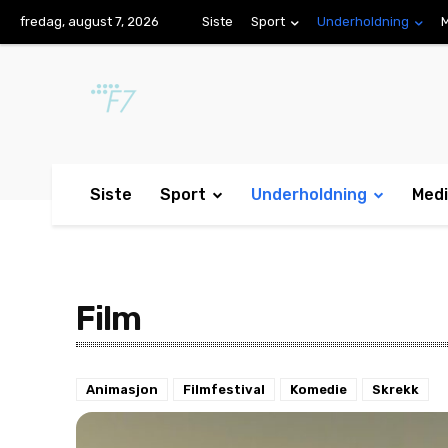
fredag, august 7, 2026
Siste
Sport
Underholdning
Siste
Sport
Underholdning
Med
Film
Animasjon
Filmfestival
Komedie
Skrekk