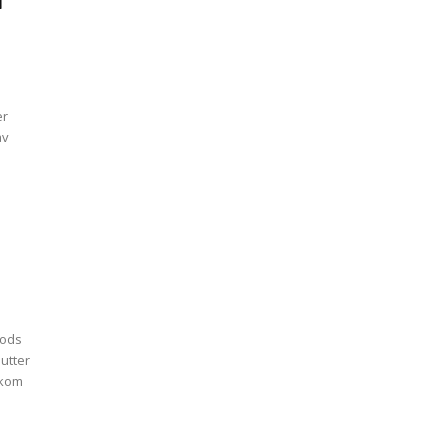
i
av
oods
utter
 kom