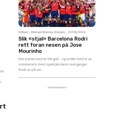
Fotball
Michael Breines Oredam
-
07/08/2026
Slik «stjal» Barcelona Rodri
rett foran nesen på Jose
Mourinho
Det startet med et VM-gull – og endte med et av
sommerens mest spektakulære overganger.
Rodri er på vei...
ste
n
- Advertisement -
s
rt