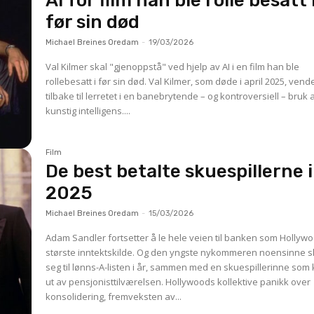
AI for film han ble rolle besatt 
før sin død
Michael Breines Oredam
-
19/03/2026
Val Kilmer skal "gjenoppstå" ved hjelp av AI i en film han ble
rollebesatt i før sin død. Val Kilmer, som døde i april 2025, vender
tilbake til lerretet i en banebrytende – og kontroversiell – bruk 
kunstig intelligens....
Film
De best betalte skuespillerne i
2025
Michael Breines Oredam
-
15/03/2026
Adam Sandler fortsetter å le hele veien til banken som Hollyw
største inntektskilde. Og den yngste nykommeren noensinne sl
seg til lønns-A-listen i år, sammen med en skuespillerinne som
ut av pensjonisttilværelsen. Hollywoods kollektive panikk over
konsolidering, fremveksten av...