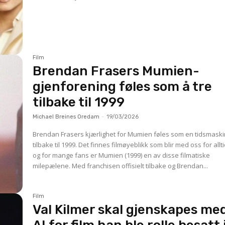
Film
Brendan Frasers Mumien-
gjenforening føles som å tre
tilbake til 1999
Michael Breines Oredam
-
19/03/2026
Brendan Frasers kjærlighet for Mumien føles som en tidsmask
tilbake til 1999. Det finnes filmøyeblikk som blir med oss for alltid –
og for mange fans er Mumien (1999) en av disse filmatiske
milepælene. Med franchisen offisielt tilbake og Brendan...
Film
Val Kilmer skal gjenskapes me