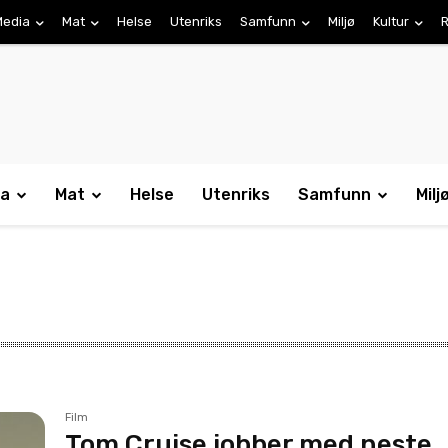
Media
Mat
Helse
Utenriks
Samfunn
Miljø
Kultur
R
ia
Mat
Helse
Utenriks
Samfunn
Milj
Film
Tom Cruise jobber med neste