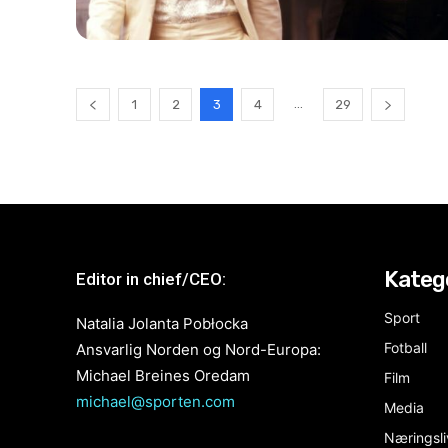
...
1
2
3
4
29
Kateg
Editor in chief/CEO:
Sport
Natalia Jolanta Pobłocka
Fotball
Ansvarlig Norden og Nord-Europa:
Michael Breines Oredam
Film
michael@sporten.com
Media
Næringsli