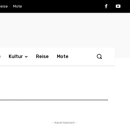
eise
Mote
ø
Kultur
Reise
Mote
- Advertisement -