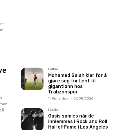
ns’
ye
Fotball
Mohamed Salah klar for å
gjøre seg fortjent til
gigantlønn hos
Trabzonspor
en
T. Richardson
-
07/08/2026
 på
Musikk
Oasis samles når de
innlemmes i Rock and Roll
Hall of Fame i Los Angeles