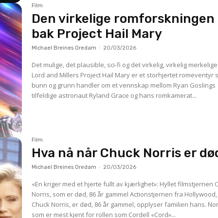
Film
Den virkelige romforskningen
bak Project Hail Mary
Michael Breines Oredam
-
20/03/2026
Det mulige, det plausible, sci-fi og det virkelig, virkelig merkelig
Lord and Millers Project Hail Mary er et storhjertet romeventyr 
bunn og grunn handler om et vennskap mellom Ryan Goslings
tilfeldige astronaut Ryland Grace og hans romkamerat...
Film
Hva nå når Chuck Norris er dø
Michael Breines Oredam
-
20/03/2026
«En kriger med et hjerte fullt av kjærlighet»: Hyllet filmstjernen
Norris, som er død, 86 år gammel Actionstjernen fra Hollywood,
Chuck Norris, er død, 86 år gammel, opplyser familien hans. Norris,
som er mest kjent for rollen som Cordell «Cord»...