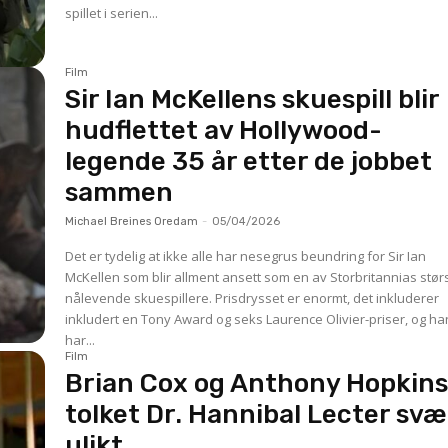
spillet i serien...
Film
Sir Ian McKellens skuespill blir
hudflettet av Hollywood-
legende 35 år etter de jobbet
sammen
Michael Breines Oredam
-
05/04/2026
Det er tydelig at ikke alle har nesegrus beundring for Sir Ian
McKellen som blir allment ansett som en av Storbritannias stør
nålevende skuespillere. Prisdrysset er enormt, det inkluderer
inkludert en Tony Award og seks Laurence Olivier-priser, og ha
har...
Film
Brian Cox og Anthony Hopkin
tolket Dr. Hannibal Lecter svæ
ulikt