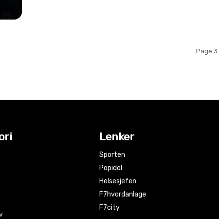
Page 3 
ori
Lenker
Sporten
Popidol
Helsesjefen
F7hvordanlage
F7city
v