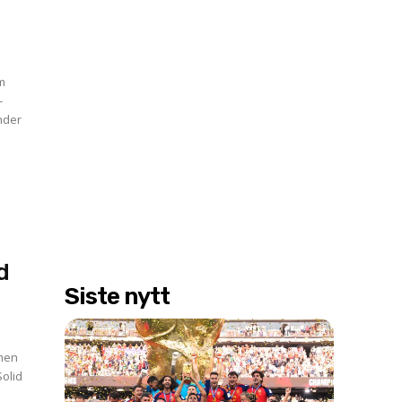
-
nder
d
Siste nytt
lmen