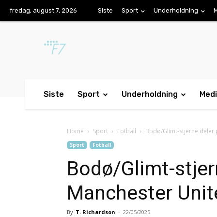
fredag, august 7, 2026
Siste
Sport
Underholdning
Siste
Sport
Underholdning
Med
Home
Sport
Fotball
Bodø/Glimt-stjerne deler
Sport
Fotball
Bodø/Glimt-stjer
Manchester Unit
By
T. Richardson
-
22/05/2025