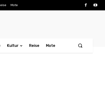
eise
Mote
ø
Kultur
Reise
Mote