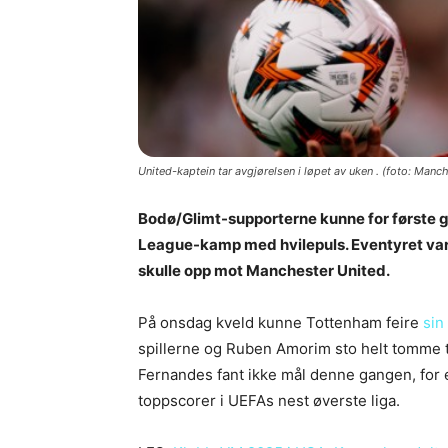
United-kaptein tar avgjørelsen i løpet av uken . (foto: Manc
Bodø/Glimt-supporterne kunne for første
League-kamp med hvilepuls. Eventyret var
skulle opp mot Manchester United.
På onsdag kveld kunne Tottenham feire
sin 
spillerne og Ruben Amorim sto helt tomme t
Fernandes fant ikke mål denne gangen, for 
toppscorer i UEFAs nest øverste liga.