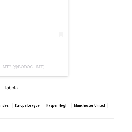
GLIMT? (@BODOGLIMT)
tabola
andes
Europa League
Kasper Høgh
Manchester United