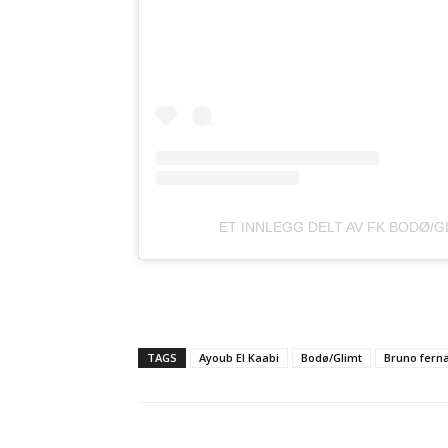
ET INNLEGG DELT AV FK BODØ/
TAGS
Ayoub El Kaabi
Bodø/Glimt
Bruno fern