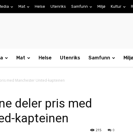
Media
Mat
Helse
Utenriks
Samfunn
Miljø
Kultur
R
ia
Mat
Helse
Utenriks
Samfunn
Milj
 pris med Manchester United-kapteinen
ne deler pris med
ed-kapteinen
215
0