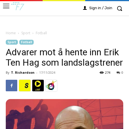
Sign in / Join
Home
Sport
Fotball
Sport
Fotball
Advarer mot å hente inn Erik
Ten Hag som landslagstrener
By
T. Richardson
-
17/11/2024
274
0