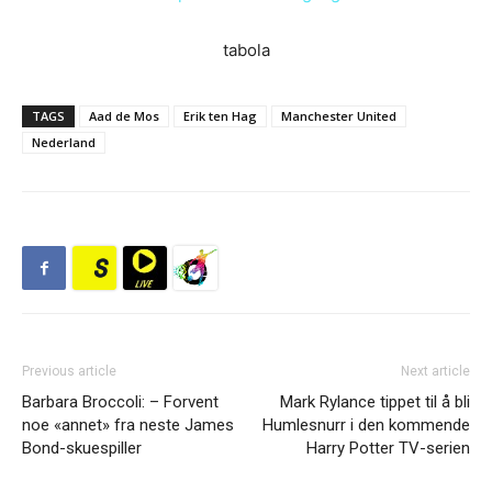
tabola
TAGS
Aad de Mos
Erik ten Hag
Manchester United
Nederland
Previous article
Next article
Barbara Broccoli: – Forvent
Mark Rylance tippet til å bli
noe «annet» fra neste James
Humlesnurr i den kommende
Bond-skuespiller
Harry Potter TV-serien