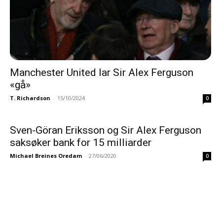
Manchester United lar Sir Alex Ferguson
«gå»
T. Richardson
-
15/10/2024
0
Sven-Göran Eriksson og Sir Alex Ferguson
saksøker bank for 15 milliarder
Michael Breines Oredam
-
27/06/2020
0