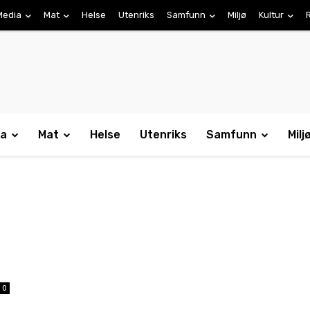
Media
Mat
Helse
Utenriks
Samfunn
Miljø
Kultur
ia
Mat
Helse
Utenriks
Samfunn
Milj
0