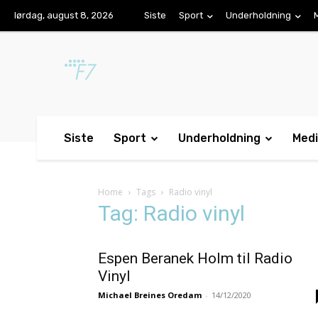
lørdag, august 8, 2026
Siste
Sport
Underholdning
Siste
Sport
Underholdning
Med
Home
Tags
Radio vinyl
Tag: Radio vinyl
Espen Beranek Holm til Radio
Vinyl
Michael Breines Oredam
-
14/12/2020