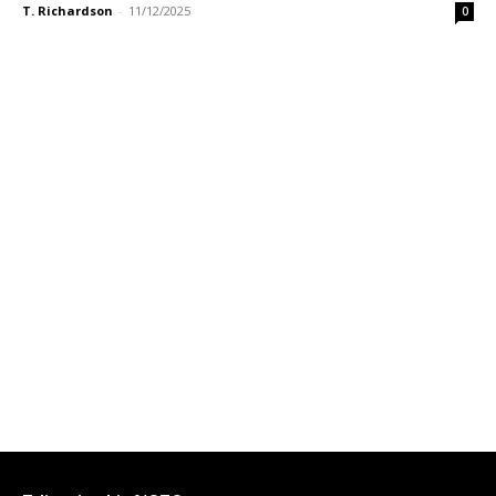
T. Richardson
-
11/12/2025
0