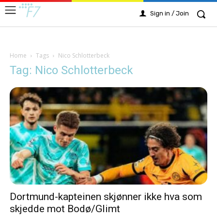
Sign in / Join
Home
Tags
Nico Schlotterbeck
Tag: Nico Schlotterbeck
Dortmund-kapteinen skjønner ikke hva som
skjedde mot Bodø/Glimt