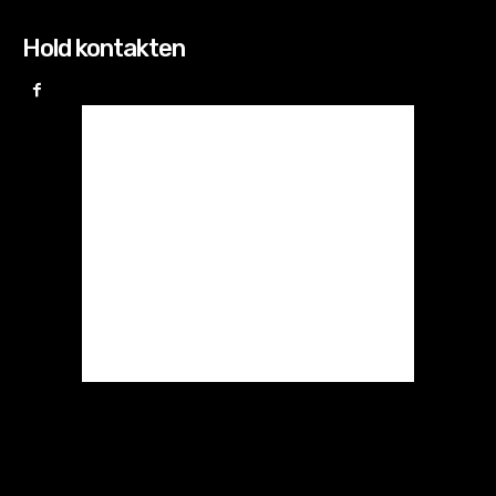
Hold kontakten