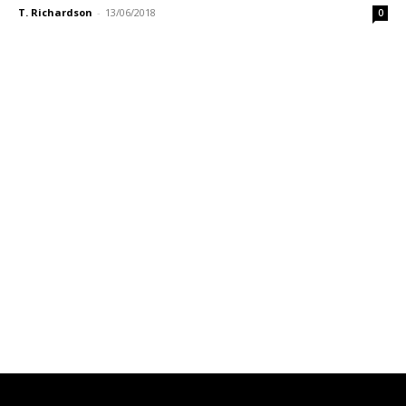
T. Richardson
-
13/06/2018
0