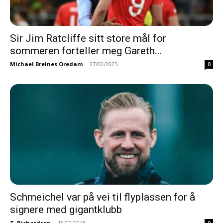
Sir Jim Ratcliffe sitt store mål for
sommeren forteller meg Gareth...
Michael Breines Oredam
-
27/02/2025
0
Schmeichel var på vei til flyplassen for å
signere med gigantklubb
T. Richardson
-
18/02/2025
0