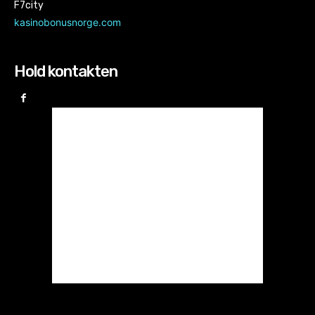
F7city
kasinobonusnorge.com
Hold kontakten